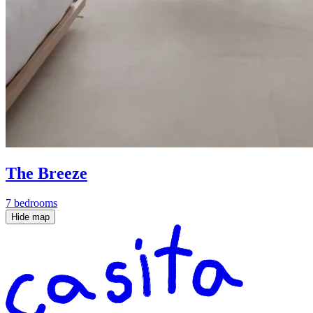
The Breeze
7 bedrooms
Hide map