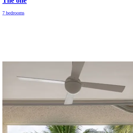
The one
7 bedrooms